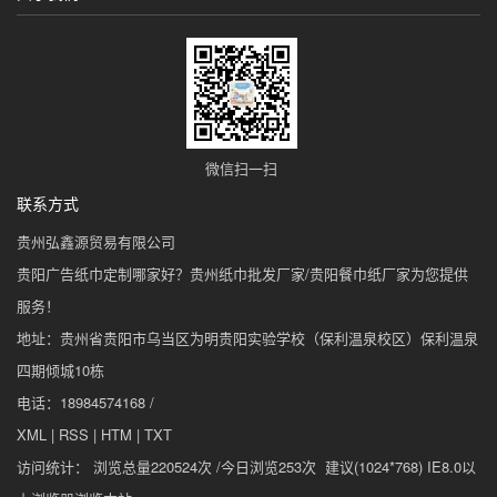
微信扫一扫
联系方式
贵州弘鑫源贸易有限公司
贵阳广告纸巾定制哪家好？贵州纸巾批发厂家/贵阳餐巾纸厂家为您提供
服务！
地址：贵州省贵阳市乌当区为明贵阳实验学校（保利温泉校区）保利温泉
四期倾城10栋
电话：18984574168 /
XML
|
RSS
|
HTM
|
TXT
访问统计： 浏览总量220524次 /今日浏览253次 建议(1024*768) IE8.0以