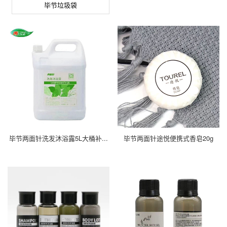
毕节垃圾袋
毕节两面针洗发沐浴露5L大桶补...
毕节两面针途悦便携式香皂20g