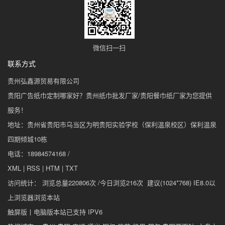
微信扫一扫
联系方式
贵州弘鑫源贸易有限公司
贵阳广告纸巾定制哪家好？贵州纸巾批发厂家/贵阳餐巾纸厂家为您提供
服务！
地址：贵州省贵阳市乌当区为明贵阳实验学校（保利温泉校区）保利温泉
四期倾城10栋
电话：18984574168 /
XML
|
RSS
|
HTM
|
TXT
访问统计： 浏览总量220806次 /今日浏览216次 建议(1024*768) IE8.0以
上浏览器浏览本站
触屏版
丨
电脑版
本站已支持 IPV6