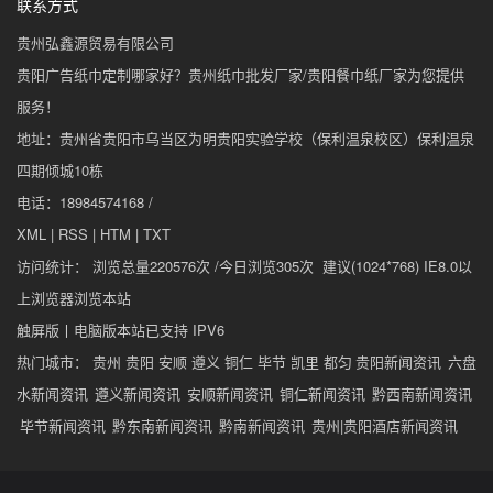
联系方式
贵州弘鑫源贸易有限公司
贵阳广告纸巾定制哪家好？贵州纸巾批发厂家/贵阳餐巾纸厂家为您提供
服务！
地址：贵州省贵阳市乌当区为明贵阳实验学校（保利温泉校区）保利温泉
四期倾城10栋
电话：18984574168 /
XML
|
RSS
|
HTM
|
TXT
访问统计： 浏览总量220576次 /今日浏览305次 建议(1024*768) IE8.0以
上浏览器浏览本站
触屏版
丨
电脑版
本站已支持 IPV6
热门城市： 贵州 贵阳 安顺 遵义 铜仁 毕节 凯里 都匀
贵阳新闻资讯
六盘
水新闻资讯
遵义新闻资讯
安顺新闻资讯
铜仁新闻资讯
黔西南新闻资讯
毕节新闻资讯
黔东南新闻资讯
黔南新闻资讯
贵州|贵阳酒店新闻资讯