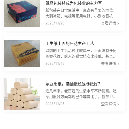
纸品包装将成为包装业的主力军
纸包装在日常生活中一直占有重要的地位，
大到冰箱、电视等家用电器，小到收音机、
MP3，几乎所有产品的外包装都是纸制品。
查看详情 >
2023/11/20
而从2008年6月1日限塑令实...
卫生纸上面的压花生产工艺
以前的卫生纸品种比较单一，上面没有任何
图案花纹，给人的感觉档次比较低，甚至两
边的压边花也没有 近年来，随着市场的需
查看详情 >
2023/11/13
求，压花的卫生纸逐渐出现在人们的视
野，...
家庭用纸，选抽纸还是卷纸好？
近几年来，老百姓的生活水平不断提高。吃
穿用度各方面都现已今非昔比了。就拿卫生
纸来说，开始的时候，是运用的赤色的草
查看详情 >
2023/11/06
纸，再后来便是灰白色的草纸，然后便是纯
白色...