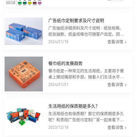
效果好，所以手帕纸的品牌信息传播性非常
好，可以...
广告纸巾定制要求及尺寸说明
广告抽纸详细资料及尺寸说明 : 纸张规格、
纸张抽数、纸盒规格也可随客户自定。因定
制产品的特殊性，商品定制期间不可退款，
查看详情 >
2024/01/15
无质量问题不退换。纸巾原料是原生进口纯
木桨...
餐巾纸的发展趋势
餐巾纸是一种常见的生活用纸，主要用于餐
桌上擦拭嘴部和手部。随着人们生活水平的
提高和生活方式的改变，餐巾纸的需求量也
查看详情 >
2024/01/01
在不断增加。目前，餐巾纸行业已成为纸品
行业中的...
生活用纸的保质期是多久？
生活用纸也有保质期？那它的保质期是多久
呢？和贵阳广告纸巾定制厂家一起来看下
吧！ 生活用纸主要供人们生活日常卫生之
查看详情 >
2023/12/18
用，所以在纸业同行用语通常叫生活用纸，