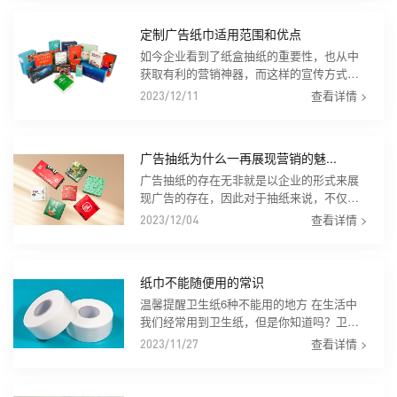
是人民生...
定制广告纸巾适用范围和优点
如今企业看到了纸盒抽纸的重要性，也从中
获取有利的营销神器，而这样的宣传方式，
正是企业所要得到的，也是企业所要面临的
查看详情 >
2023/12/11
营销模式，因此企业才会选择定制纸盒抽
纸，才会以...
广告抽纸为什么一再展现营销的魅...
广告抽纸的存在无非就是以企业的形式来展
现广告的存在，因此对于抽纸来说，不仅要
起到营销的魅力，还要以广告宣传为主力，
查看详情 >
2023/12/04
将抽纸的营销点达到一个至高点，因此企业
才会以这...
纸巾不能随便用的常识
温馨提醒卫生纸6种不能用的地方 在生活中
我们经常用到卫生纸，但是你知道吗？卫生
纸不能用的地方吗？ 1、千万别用卫生纸擦
查看详情 >
2023/11/27
眼睛。当然，这里提一下卫生纸决不都是
回...